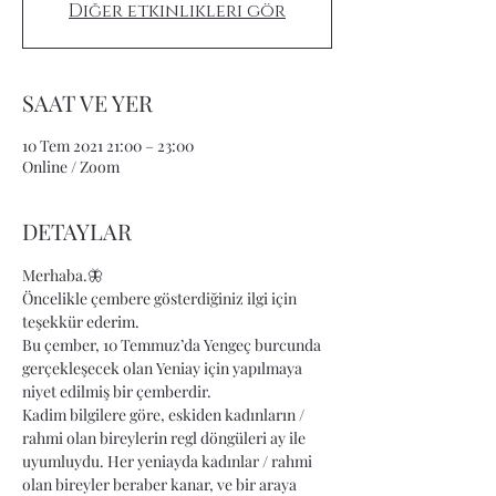
Diğer etkinlikleri gör
SAAT VE YER
10 Tem 2021 21:00 – 23:00
Online / Zoom
DETAYLAR
Merhaba.🦋
Öncelikle çembere gösterdiğiniz ilgi için 
teşekkür ederim.
Bu çember, 10 Temmuz’da Yengeç burcunda 
gerçekleşecek olan Yeniay için yapılmaya 
niyet edilmiş bir çemberdir.
Kadim bilgilere göre, eskiden kadınların / 
rahmi olan bireylerin regl döngüleri ay ile 
uyumluydu. Her yeniayda kadınlar / rahmi 
olan bireyler beraber kanar, ve bir araya 