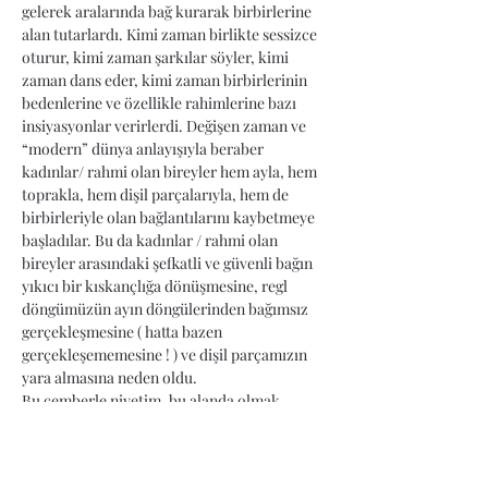
gelerek aralarında bağ kurarak birbirlerine 
alan tutarlardı. Kimi zaman birlikte sessizce 
oturur, kimi zaman şarkılar söyler, kimi 
zaman dans eder, kimi zaman birbirlerinin 
bedenlerine ve özellikle rahimlerine bazı 
insiyasyonlar verirlerdi. Değişen zaman ve 
“modern” dünya anlayışıyla beraber 
kadınlar/ rahmi olan bireyler hem ayla, hem 
toprakla, hem dişil parçalarıyla, hem de 
birbirleriyle olan bağlantılarını kaybetmeye 
başladılar. Bu da kadınlar / rahmi olan 
bireyler arasındaki şefkatli ve güvenli bağın 
yıkıcı bir kıskançlığa dönüşmesine, regl 
döngümüzün ayın döngülerinden bağımsız 
gerçekleşmesine ( hatta bazen 
gerçekleşememesine ! ) ve dişil parçamızın 
yara almasına neden oldu.
Bu çemberle niyetim, bu alanda olmak 
isteyen hepimizin zaten hücrelerinde çok…
DEVAMINI OKU >