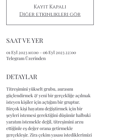
Kayıt Kapalı
Diğer etkinlikleri gör
SAAT VE YER
01 Eyl 2023 10:00 – 06 Eyl 2023 22:00
Telegram Üzerinden
DETAYLAR
Titreşimini yükselt grubu, aurasını 
güçlendirmek & yeni bir gerçekliğe açılmak 
isteyen kişiler için açtığım bir gruptur.
Birçok kişi hayatını değiştirmek için bir 
şeyleri istemesi gerektiğini düşünür halbuki 
yaratım istemekle değil, titreşimini arzu 
ettiğinle eş değer orana getirmekle 
gerçekleşir. Zira çekim yasası istediklerimizi 