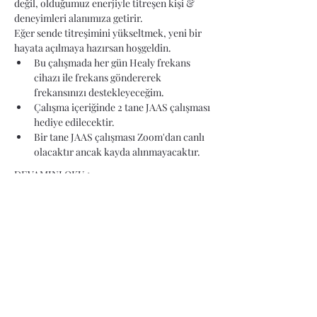
değil, olduğumuz enerjiyle titreşen kişi & 
deneyimleri alanımıza getirir.
Eğer sende titreşimini yükseltmek, yeni bir 
hayata açılmaya hazırsan hoşgeldin. 
Bu çalışmada her gün Healy frekans 
cihazı ile frekans göndererek 
frekansınızı destekleyeceğim. 
Çalışma içeriğinde 2 tane JAAS çalışması 
hediye edilecektir.
Bir tane JAAS çalışması Zoom'dan canlı 
olacaktır ancak kayda alınmayacaktır. 
DEVAMINI OKU >
ÜCRET
Satış bitti
Bilet tipi
Titreşimini Yükselt #2