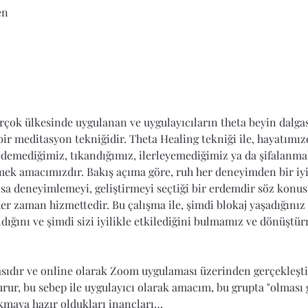
en
rçok ülkesinde uygulanan ve uygulayıcıların theta beyin dalgas
ir meditasyon tekniğidir. Theta Healing tekniği ile, hayatımız
edemediğimiz, tıkandığımız, ilerleyemediğimiz ya da şifalanma
mek amacımızdır. Bakış açıma göre, ruh her deneyimden bir iyi
olsa deneyimlemeyi, geliştirmeyi seçtiği bir erdemdir söz konus
 her zaman hizmettedir. Bu çalışma ile, şimdi blokaj yaşadığını
ıldığını ve şimdi sizi iyilikle etkilediğini bulmamız ve dönüşt
sıdır ve online olarak Zoom uygulaması üzerinden gerçekleştir
urur, bu sebep ile uygulayıcı olarak amacım, bu grupta "olması 
akmaya hazır oldukları inançları…