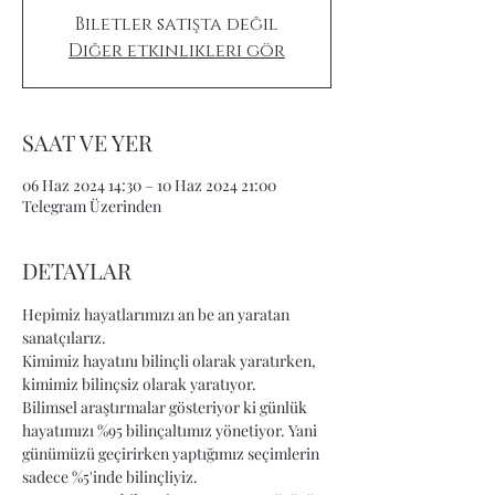
Biletler satışta değil
Diğer etkinlikleri gör
SAAT VE YER
06 Haz 2024 14:30 – 10 Haz 2024 21:00
Telegram Üzerinden
DETAYLAR
Hepimiz hayatlarımızı an be an yaratan 
sanatçılarız.
Kimimiz hayatını bilinçli olarak yaratırken, 
kimimiz bilinçsiz olarak yaratıyor.
Bilimsel araştırmalar gösteriyor ki günlük 
hayatımızı %95 bilinçaltımız yönetiyor. Yani 
günümüzü geçirirken yaptığımız seçimlerin 
sadece %5'inde bilinçliyiz.