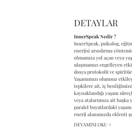
DETAYLAR
InnerSpeak Nedir ?
InnerSpeak, psikolog, eğitme
enerjisi arındırma yöntemid
olmamıza yol açan veya yaş
ulaşmamızı engelleyen etkil
dosya protokolü ve spiritüel
Yaşamımızı olumsuz etkileye
tepkilere ait, iç benliğimiz
kaynaklandığı yaşam süreçl
veya atalarımıza ait başka 
paralel boyutlardaki yaşam
enerji alanımızda eklenti şe
DEVAMINI OKU >