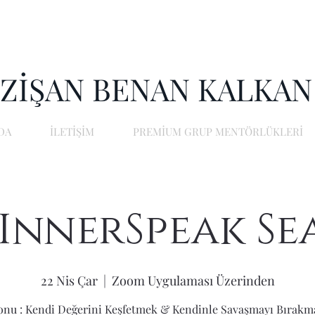
ZİŞAN BENAN KALKAN
DA
İLETİŞİM
PREMİUM GRUP MENTÖRLÜKLERİ
InnerSpeak Sea
22 Nis Çar
  |  
Zoom Uygulaması Üzerinden
onu : Kendi Değerini Keşfetmek & Kendinle Savaşmayı Bırakm