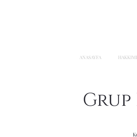
ANASAYFA
HAKKIM
Grup 
K