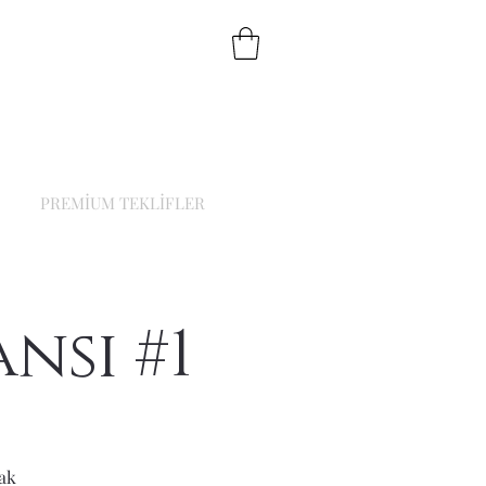
PREMİUM TEKLİFLER
nsı #1
ak