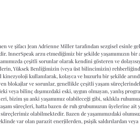
n ve şifacı Jean Adrienne Miller tarafından sezgisel esinle gel
ir. InnerSpeak arzu etmediğimiz bir şekilde yaşamımızın bir a
amımızda çeşitli sorunlar olarak kendini gösteren ve dolayısı
erin, Yüksek Benliğimizin (veya üst bilincimizin) rehberliğind
 kinezyoloji kullanılarak, kolayca ve huzurlu bir şekilde arındı
n blokajlar ve sorunlar, genellikle çeşitli yaşam süreçlerinde
deki veya bilinç dışımızdaki eski, uygun olmayan, yanlış progra
eri, bizim şu anki yaşamımız olabileceği gibi, sıklıkla ruhumu
yaşam süreçleri, hatta bazen de ruh grubumuzun üyelerine ait 
 süreçlerimiz olabilmektedir. Bazen de yaşamımızdaki olumsuzl
klinde var olan parazit enerjilerden, psişik saldırılardan veya