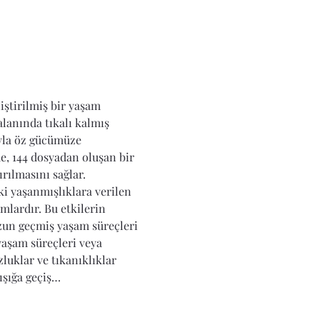
iştirilmiş bir yaşam 
lanında tıkalı kalmış 
yla öz gücümüze 
e, 144 dosyadan oluşan bir 
rılmasını sağlar. 
ki yaşanmışlıklara verilen 
mlardır. Bu etkilerin 
zun geçmiş yaşam süreçleri 
yaşam süreçleri veya 
uklar ve tıkanıklıklar 
 ışığa geçiş…