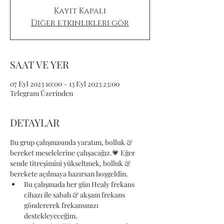
Kayıt Kapalı
Diğer etkinlikleri gör
SAAT VE YER
07 Eyl 2023 10:00 – 13 Eyl 2023 23:00
Telegram Üzerinden
DETAYLAR
Bu grup çalışmasında yaratım, bolluk & 
bereket meselelerine çalışacağız.💗 Eğer 
sende titreşimini yükseltmek, bolluk & 
berekete açılmaya hazırsan hoşgeldin. 
Bu çalışmada her gün Healy frekans 
cihazı ile sabah & akşam frekans 
göndererek frekansınızı 
destekleyeceğim. 