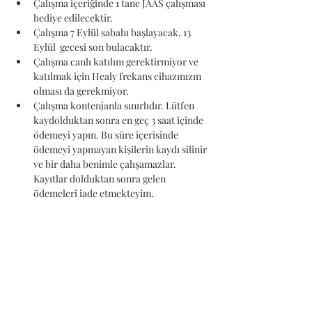
Çalışma içeriğinde 1 tane JAAS çalışması 
hediye edilecektir.
Çalışma 7 Eylül sabahı başlayacak, 13 
Eylül  gecesi son bulacaktır. 
Çalışma canlı katılım gerektirmiyor ve 
katılmak için Healy frekans cihazınızın 
olması da gerekmiyor.
Çalışma kontenjanla sınırlıdır. Lütfen 
kaydolduktan sonra en geç 3 saat içinde 
ödemeyi yapın. Bu süre içerisinde 
ödemeyi yapmayan kişilerin kaydı silinir 
ve bir daha benimle çalışamazlar. 
Kayıtlar dolduktan sonra gelen 
ödemeleri iade etmekteyim.
DEVAMINI OKU >
ÜCRET
Satış bitti