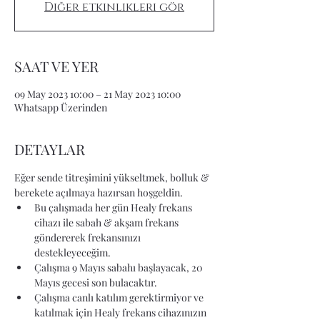
Diğer etkinlikleri gör
SAAT VE YER
09 May 2023 10:00 – 21 May 2023 10:00
Whatsapp Üzerinden
DETAYLAR
Eğer sende titreşimini yükseltmek, bolluk & 
berekete açılmaya hazırsan hoşgeldin. 
Bu çalışmada her gün Healy frekans 
cihazı ile sabah & akşam frekans 
göndererek frekansınızı 
destekleyeceğim. 
Çalışma 9 Mayıs sabahı başlayacak, 20 
Mayıs gecesi son bulacaktır. 
Çalışma canlı katılım gerektirmiyor ve 
katılmak için Healy frekans cihazınızın 