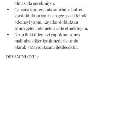
olması da gerekmiyor.
Çalışma kontenjanla sınırlıdır. Lütfen 
kaydolduktan sonra en geç 3 saat içinde 
ödemeyi yapın. Kayıtlar dolduktan 
sonra gelen ödemeleri iade etmekteyim.
Grup linki ödemeyi yaptıktan sonra 
mailinize diğer katılımcılarla toplu 
olarak 7 Mayıs akşamı iletilecektir. 
DEVAMINI OKU >
ÜCRET
Satış bitti
Bilet tipi
Bolluk & Bereket #11
Fiyat
₺688,00