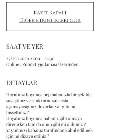
Kayıt Kapalı
Diğer etkinlikleri gör
SAAT VE YER
27 Oca 2020 21:00 – 22:30
Online / Zoom Uygulaması Üzerinden
DETAYLAR
Hayatınız boyunca hep babanızla bir şekilde
savaştınız ve sanki aranızda asla
aşamayacağınız duvarlar var gibi mi
hissettiniz ?
Hayatınız boyunca babanız gibi olmaya
direnirken tam da onun gibi mi oldunuz ?
Yaşamınızı babanız tarafından kabul edilmek
için mi dizayn ettiniz ?