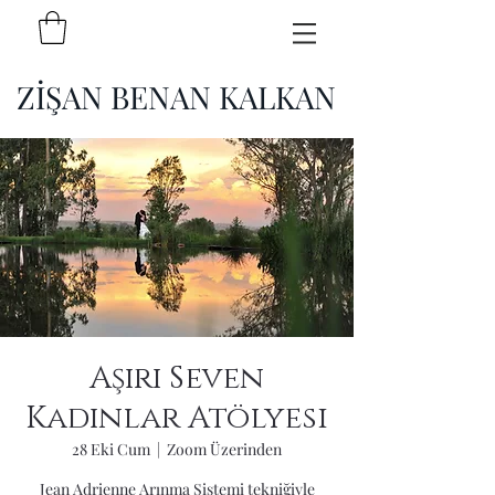
ZİŞAN BENAN KALKAN
Aşırı Seven
Kadınlar Atölyesi
28 Eki Cum
  |  
Zoom Üzerinden
Jean Adrienne Arınma Sistemi tekniğiyle