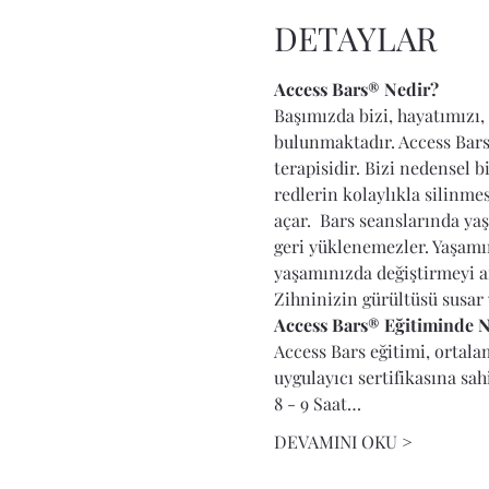
DETAYLAR
Access Bars® Nedir?
Başımızda bizi, hayatımızı,
bulunmaktadır. Access Bars
terapisidir. Bizi nedensel 
redlerin kolaylıkla silinme
açar.  Bars seanslarında yaş
geri yüklenemezler. Yaşamın
yaşamınızda değiştirmeyi ar
Zihninizin gürültüsü susar 
Access Bars® Eğitiminde N
Access Bars eğitimi, ortalam
uygulayıcı sertifikasına sah
8 - 9 Saat…
DEVAMINI OKU >