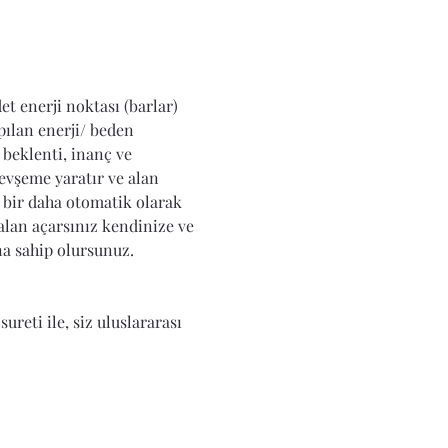
t enerji noktası (barlar) 
ılan enerji/ beden 
 beklenti, inanç ve 
evşeme yaratır ve alan 
e bir daha otomatik olarak 
alan açarsınız kendinize ve 
na sahip olursunuz. 
ureti ile, siz uluslararası 