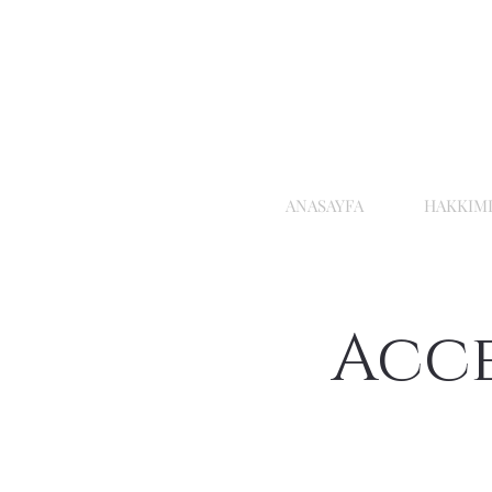
ANASAYFA
HAKKIM
Acce