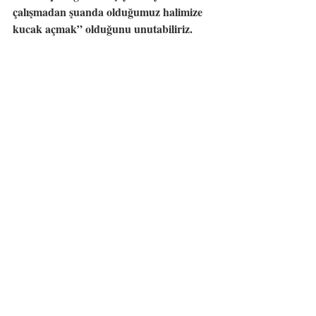
çalışmadan şuanda olduğumuz halimize 
kucak açmak” olduğunu unutabiliriz.
Hatırlamak dileğiyle,
Kalbimle. 
#benanınkaleminden
Son Yazılar
Hepsini Gör