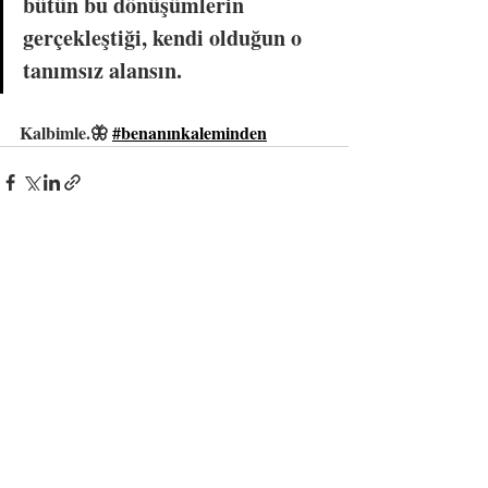
bütün bu dönüşümlerin 
gerçekleştiği, kendi olduğun o 
tanımsız alansın.
Kalbimle.🦋 
#benanınkaleminden
Son Yazılar
Hepsini Gör